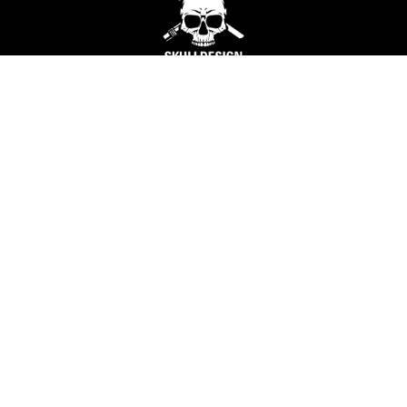
Marienstraße 10 . 72469 Meßstetten
Telefon:
07436 8173
. info@skulldesign.net
FAKTEN
|
BERICHTE ÜBER SKULLDESIGN
|
IMPRESSUM
|